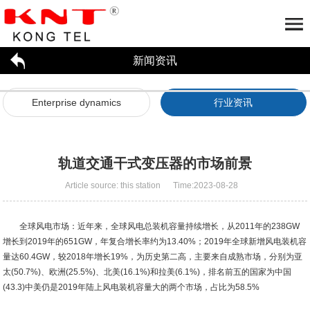
新闻资讯
Home
About us
Enterprise dynamics
行业资讯
大功率变压器/电抗器
Company profile
Honor
Partner
工厂参观
Application
招贤纳才
新闻资讯
轨道交通干式变压器的市场前景
联系我们
High power transformer
Reactor
Article source: this station Time:2023-08-28
Enterprise dynamics
行业资讯
全球风电市场：近年来，全球风电总装机容量持续增长，从2011年的238GW
增长到2019年的651GW，年复合增长率约为13.40%；2019年全球新增风电装机容
量达60.4GW，较2018年增长19%，为历史第二高，主要来自成熟市场，分别为亚
太(50.7%)、欧洲(25.5%)、北美(16.1%)和拉美(6.1%)，排名前五的国家为中国
(43.3)中美仍是2019年陆上风电装机容量大的两个市场，占比为58.5%