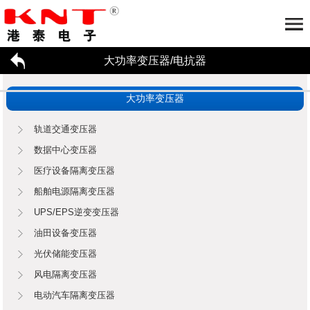
大功率变压器/电抗器
首页
关于港泰
大功率变压器
大功率变压器/电抗器
公司简介
荣誉资质
合作伙伴
工厂参观
大功率变压器/电抗器应用
轨道交通变压器
招贤纳才
数据中心变压器
新闻资讯
医疗设备隔离变压器
联系我们
大功率变压器
电抗器
船舶电源隔离变压器
企业动态
行业资讯
UPS/EPS逆变变压器
油田设备变压器
光伏储能变压器
风电隔离变压器
电动汽车隔离变压器