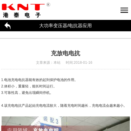
大功率变压器/电抗器应用
首页
关于港泰
大功率变压器/电抗器
公司简介
荣誉资质
合作伙伴
工厂参观
充放电电抗
大功率变压器/电抗器应用
招贤纳才
文章来源：本站 时间:2018-01-16
新闻资讯
联系我们
大功率变压器
电抗器
1.电池充电电抗器能有效的起到保护电池的作用。
2.体积小，重量轻，能长时间运行。
企业动态
行业资讯
3.可靠性高，避免出现瞬间停机。
4.该充电电抗产品起始充电电流较大，随着充电时间越长，充电电流会越来越小。