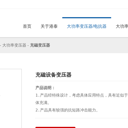
首页
关于港泰
大功率变压器/电抗器
大功率
公司简介
荣誉资质
合作伙伴
工厂参观
招贤纳
-
大功率变压器
-
充磁变压器
大功率变压器
电抗器
企业动态
行业资讯
充磁设备变压器
产品说明：
1.产品经特殊设计，考虑具体应用特点，具有近似
体充满。

2.产品具有较强的抗短路冲击能力。