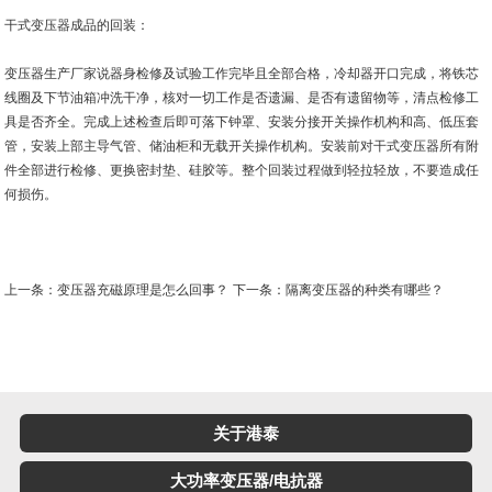
干式变压器成品的回装：
变压器生产厂家说器身检修及试验工作完毕且全部合格，冷却器开口完成，将铁芯
线圈及下节油箱冲洗干净，核对一切工作是否遗漏、是否有遗留物等，清点检修工
具是否齐全。完成上述检查后即可落下钟罩、安装分接开关操作机构和高、低压套
管，安装上部主导气管、储油柜和无载开关操作机构。安装前对干式变压器所有附
件全部进行检修、更换密封垫、硅胶等。整个回装过程做到轻拉轻放，不要造成任
何损伤。
上一条：变压器充磁原理是怎么回事？
下一条：隔离变压器的种类有哪些？
关于港泰
大功率变压器/电抗器