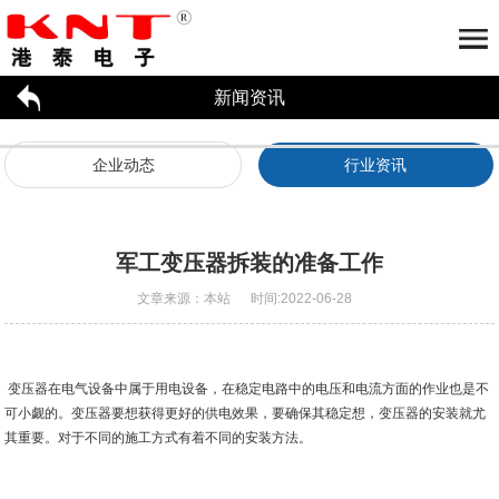
新闻资讯
首页
关于港泰
企业动态
行业资讯
大功率变压器/电抗器
公司简介
荣誉资质
合作伙伴
工厂参观
大功率变压器/电抗器应用
招贤纳才
新闻资讯
军工变压器拆装的准备工作
联系我们
大功率变压器
电抗器
文章来源：本站 时间:2022-06-28
企业动态
行业资讯
变压器在电气设备中属于用电设备，在稳定电路中的电压和电流方面的作业也是不
可小觑的。变压器要想获得更好的供电效果，要确保其稳定想，变压器的安装就尤
其重要。对于不同的施工方式有着不同的安装方法。