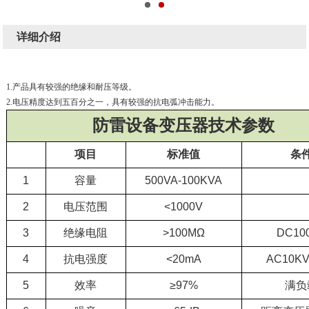
详细介绍
1.产品具有较强的绝缘和耐压等级。
2.电压精度达到五百分之一，具有较强的抗电弧冲击能力。
防雷设备变压器技术参数
项目
标准值
条
1
容量
500VA-100KVA
2
电压范围
<1000V
3
绝缘电阻
>100MΩ
DC10
4
抗电强度
<20mA
AC10KV
5
效率
≥97%
满负