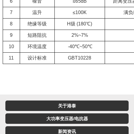
6
噪音
≤65dB
距离变压
7
温升
≤100K
满负
8
绝缘等级
H级 (180℃)
9
短路阻抗
2%~7%
10
环境温度
-40℃~50℃
11
设计标准
GBT10228
关于港泰
大功率变压器/电抗器
新闻资讯