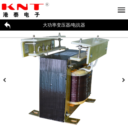
大功率变压器/电抗器
首页
关于港泰
大功率变压器/电抗器
公司简介
荣誉资质
合作伙伴
工厂参观
大功率变压器/电抗器应用
招贤纳才
新闻资讯
联系我们
大功率变压器
电抗器
企业动态
行业资讯