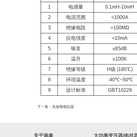
1
电感量
0.1mH-10mH
2
电流范围
<1000A
3
绝缘电阻
>100MΩ
4
抗电强度
<10mA
5
噪音
≤65dB
6
温升
≤100K
7
绝缘等级
H级 (180℃)
8
环境温度
-40℃~50℃
9
设计标准
GBT10229
下一条：充放电电抗器
关于港泰
大功率变压器/电抗