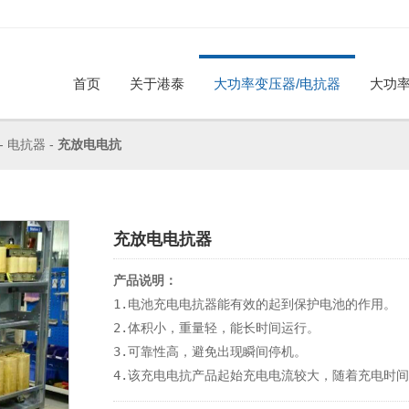
首页
关于港泰
大功率变压器/电抗器
大功率
公司简介
荣誉资质
合作伙伴
工厂参观
招贤纳
-
电抗器
-
充放电电抗
大功率变压器
电抗器
企业动态
行业资讯
充放电电抗器
产品说明：
1.电池充电电抗器能有效的起到保护电池的作用。

2.体积小，重量轻，能长时间运行。

3.可靠性高，避免出现瞬间停机。                                                                                            

4.该充电电抗产品起始充电电流较大，随着充电时