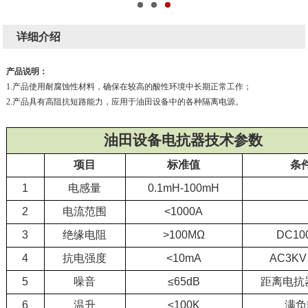
详细介绍
产品说明：
1.产品使用耐腐蚀性材料，确保在较高的酸性环境中长期正常工作；
2.产品具有高阻抗短路能力，应用于油田设备中的各种隔离电源。
油田设备电抗器技术参数
项目
标准值
条
1
电感量
0.1mH-100mH
2
电流范围
<1000A
3
绝缘电阻
>100MΩ
DC10
4
抗电强度
<10mA
AC3KV
5
噪音
≤65dB
距离电抗
6
温升
≤100K
满负